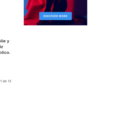
lie y
iz
lico.
1 de 13