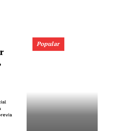
Popular
r
,
ial
a
previa