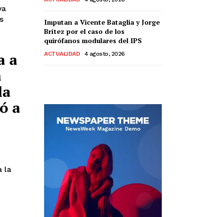
ya
s
Imputan a Vicente Bataglia y Jorge
Brítez por el caso de los
quirófanos modulares del IPS
a a
ACTUALIDAD
4 agosto, 2026
a
la
ó a
 la