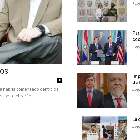
5 ag
Par
coo
4 ag
COS
Imp
0
de 
ya habría comenzado dentro de
4 ag
n se celebrarán...
La 
4 ag