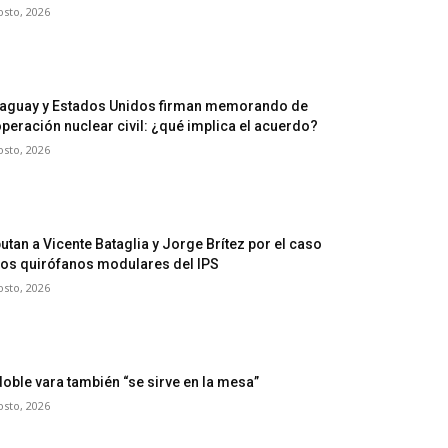
osto, 2026
aguay y Estados Unidos firman memorando de
peración nuclear civil: ¿qué implica el acuerdo?
osto, 2026
utan a Vicente Bataglia y Jorge Brítez por el caso
los quirófanos modulares del IPS
osto, 2026
doble vara también “se sirve en la mesa”
osto, 2026