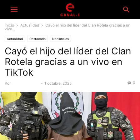
Inicio
Actualidad
Cayó el hijo del líder del Clan Rotela gracias a un
vivo...
Actualidad
Destacado
Nacionales
Cayó el hijo del líder del Clan
Rotela gracias a un vivo en
TikTok
0
Por
Equipo Canal-E
-
1 octubre, 2025