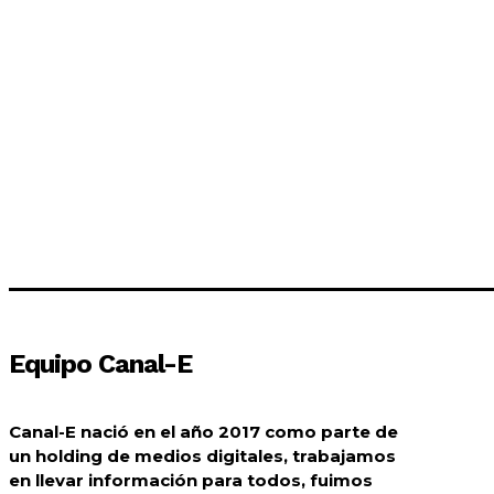
La doble vara también “se sirve en la mesa”
4 agosto, 2026
Equipo Canal-E
Canal-E nació en el año 2017 como parte de
un holding de medios digitales, trabajamos
en llevar información para todos, fuimos