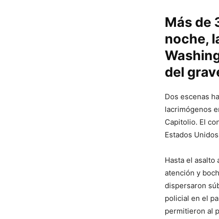
Más de 
noche, l
Washingt
del grav
Dos escenas ha
lacrimógenos en
Capitolio. El c
Estados Unidos,
Hasta el asalto 
atención y boc
dispersaron súb
policial en el p
permitieron al 