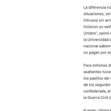
La diferencia n
situaciones, sin
intrusos sin ar
hicieron un self
Unidos”, opinó e
la Universidad 
nacional sabemo
no pagan por ell
Para millones d
asaltantes tuvie
los pasillos de
de los seguido
confederada, el
la Guerra Civil
Fuente: Ultima 