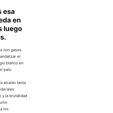
s esa
ueda en
s luego
s.
da con gases
andalizar el
egio blanco en
l país.
a atraído tanta
ederales
 y la brutalidad
 humo
a los