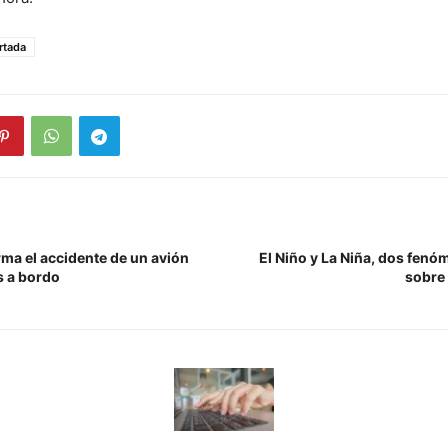
rtada
rma el accidente de un avión
El Niño y La Niña, dos fen
s a bordo
sobre 