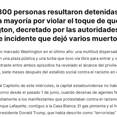
300 personas resultaron detenida
a mayoría por violar el toque de q
on, decretado por las autoridade
e incidente que dejó varios muerto
n marcado Washington en el último año: una multitud dispersa
 una plaza pública y una turba que tuvo vía libre para entrar y v
ontraste entre ambos episodios ha revelado el alcance del privil
 siete meses después del estallido social contra el racismo en e
al Capitolio de este miércoles, la capital estadounidense no habí
horno desde el pasado 1 de junio, cuando decenas de agentes f
itamente a los manifestantes que protestaban contra el racismo
arque Lafayette, contiguo a la Casa Blanca. El gas pimienta y el
presidente Donald Trump, que había descrito como “terroristas” 