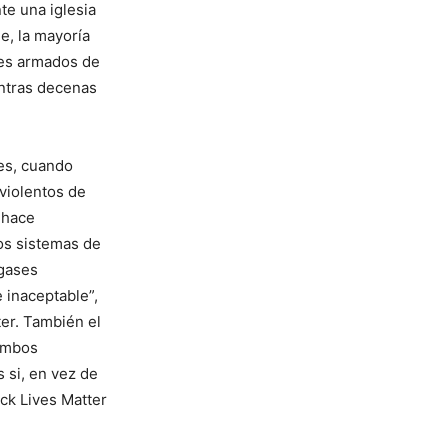
te una iglesia
e, la mayoría
ares armados de
entras decenas
es, cuando
violentos de
 hace
os sistemas de
 gases
 inaceptable”,
ter. También el
 ambos
 si, en vez de
ck Lives Matter