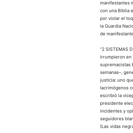
manifestantes m
con una Biblia 
por violar el t
la Guardia Naci
de manifestante
“2 SISTEMAS DE
irrumpieron en 
supremacistas 
semanas–, gener
justicia: uno qu
lacrimógenos co
escribió la vic
presidente elec
incidentes y op
seguidores blan
(Las vidas negr