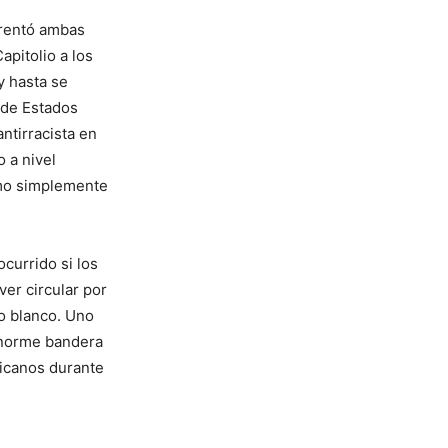
frentó ambas
apitolio a los
y hasta se
o de Estados
antirracista en
 a nivel
smo simplemente
currido si los
ver circular por
o blanco. Uno
enorme bandera
ricanos durante