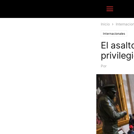
Inicio
Internacio
Internacionales
El asalt
privile
Por
Equipo Periodí