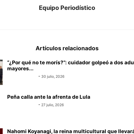
Equipo Periodístico
https://www.canal-e.com.py
Artículos relacionados
“¿Por qué no te morís?”: cuidador golpeó a dos adu
mayores...
Equipo Canal-E
-
30 julio, 2026
Peña calla ante la afrenta de Lula
Equipo Canal-E
-
27 julio, 2026
Nahomi Koyanagi, la reina multicultural que llevará