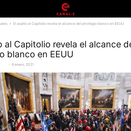
nales
El asalto al Capitolio revela el alcance del privilegio blanco en EEUU
o al Capitolio revela el alcance d
gio blanco en EEUU
stico
-
9 enero, 2021