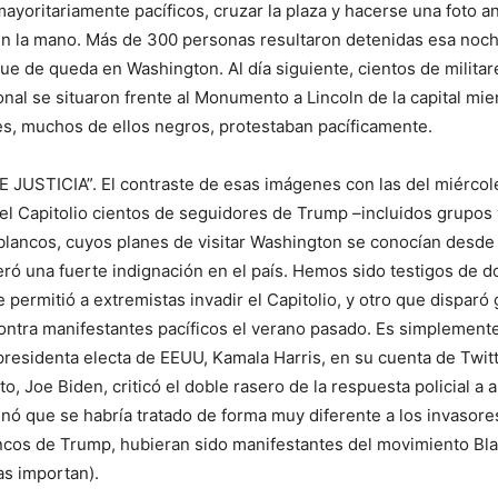
ayoritariamente pacíficos, cruzar la plaza y hacerse una foto an
en la mano. Más de 300 personas resultaron detenidas esa noch
oque de queda en Washington. Al día siguiente, cientos de milit
onal se situaron frente al Monumento a Lincoln de la capital mi
s, muchos de ellos negros, protestaban pacíficamente.
 JUSTICIA”. El contraste de esas imágenes con las del miércol
el Capitolio cientos de seguidores de Trump –incluidos grupos 
blancos, cuyos planes de visitar Washington se conocían desde
ó una fuerte indignación en el país. Hemos sido testigos de d
e permitió a extremistas invadir el Capitolio, y otro que disparó
ntra manifestantes pacíficos el verano pasado. Es simplemente
epresidenta electa de EEUU, Kamala Harris, en su cuenta de Twit
to, Joe Biden, criticó el doble rasero de la respuesta policial a
inó que se habría tratado de forma muy diferente a los invasores
cos de Trump, hubieran sido manifestantes del movimiento Bla
as importan).