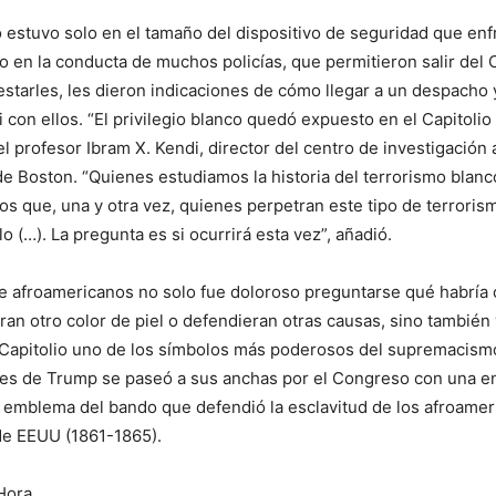
o estuvo solo en el tamaño del dispositivo de seguridad que en
o en la conducta de muchos policías, que permitieron salir del C
restarles, les dieron indicaciones de cómo llegar a un despacho 
i con ellos. “El privilegio blanco quedó expuesto en el Capitoli
l profesor Ibram X. Kendi, director del centro de investigación 
de Boston. “Quienes estudiamos la historia del terrorismo blanco
s que, una y otra vez, quienes perpetran este tipo de terrori
o (…). La pregunta es si ocurrirá esta vez”, añadió.
e afroamericanos no solo fue doloroso preguntarse qué habría o
ran otro color de piel o defendieran otras causas, sino también 
l Capitolio uno de los símbolos más poderosos del supremacism
res de Trump se paseó a sus anchas por el Congreso con una 
 emblema del bando que defendió la esclavitud de los afroame
 de EEUU (1861-1865).
Hora.