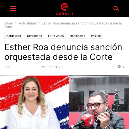
Inicio
Actualidad
Esther Roa denuncia sanción orquestada desde la
Corte
Actualidad
Destacado
Entrevistas
Nacionales
Política
Esther Roa denuncia sanción
orquestada desde la Corte
0
Por
Equipo Canal-E
-
29 julio, 2025