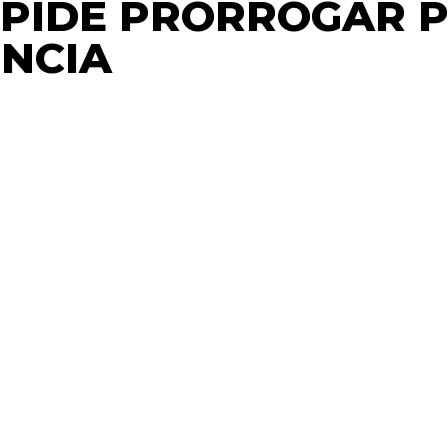
A PIDE PRORROGAR 
NCIA
oyecto de ley que crea la Superintendencia de Pensione