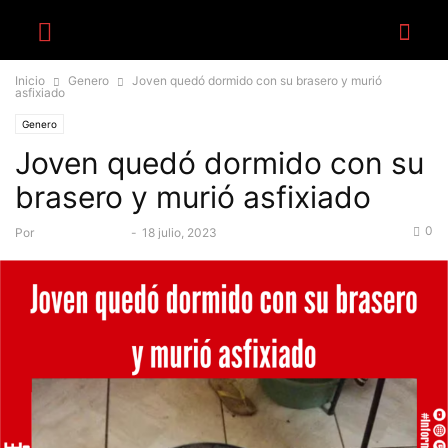
Inicio
Genero
Joven quedó dormido con su brasero y murió
asfixiado
Genero
Joven quedó dormido con su
brasero y murió asfixiado
0
Por
Equipo Canal-E
-
18 julio, 2023