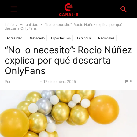
Inicio
Actualidad
“No lo necesito”: Rocío Núñez explica por qué
descarta OnlyFans
Actualidad
Destacado
Espectaculos
Farandula
Nacionales
“No lo necesito”: Rocío Núñez
explica por qué descarta
OnlyFans
0
Por
Equipo Canal-E
-
17 diciembre, 2025