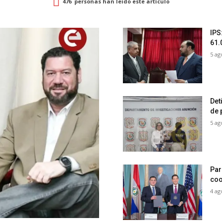
476
personas han leido este artículo
IPS
61.
5 ag
Det
de 
5 ag
Par
coo
4 ag