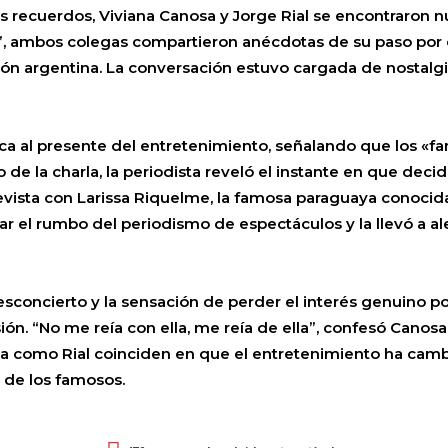
jos recuerdos, Viviana Canosa y Jorge Rial se encontraron
”, ambos colegas compartieron anécdotas de su paso por el
visión argentina. La conversación estuvo cargada de nostal
ica al presente del entretenimiento, señalando que los «
 la charla, la periodista reveló el instante en que decid
vista con Larissa Riquelme, la famosa paraguaya conocida
ar el rumbo del periodismo de espectáculos y la llevó a ale
oncierto y la sensación de perder el interés genuino por
ión. “No me reía con ella, me reía de ella”, confesó Cano
la como Rial coinciden en que el entretenimiento ha camb
s de los famosos.