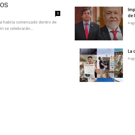
COS
Imp
0
de 
ya habría comenzado dentro de
4 ag
n se celebrarán...
La 
4 ag