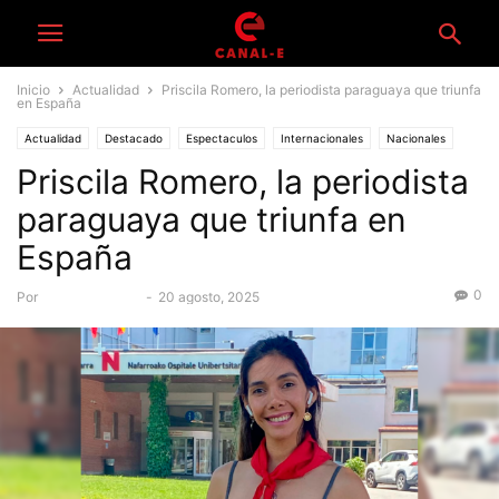
Inicio
Actualidad
Priscila Romero, la periodista paraguaya que triunfa
en España
Actualidad
Destacado
Espectaculos
Internacionales
Nacionales
Priscila Romero, la periodista
Personajes
Televisión
Viajes
paraguaya que triunfa en
España
0
Por
Equipo Canal-E
-
20 agosto, 2025