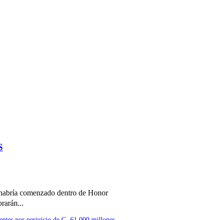
S
 habría comenzado dentro de Honor
rarán...
entes por perjuicio de G. 61.000 millones