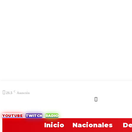
C
21.5
Asunción
YOUTUBE
TWITCH
RADIO
Inicio
Nacionales
De