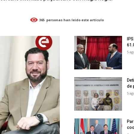
365
personas han leido este artículo
IPS
61.
5 ag
Det
de 
5 ag
Par
coo