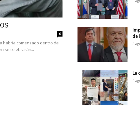
4 ag
COS
Imp
0
de 
ya habría comenzado dentro de
4 ag
n se celebrarán...
La 
4 ag