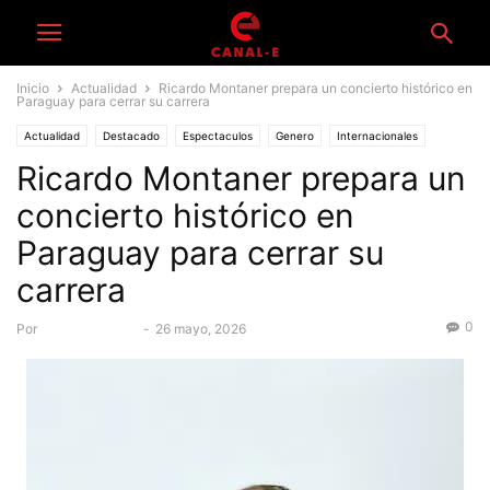
Inicio
Actualidad
Ricardo Montaner prepara un concierto histórico en
Paraguay para cerrar su carrera
Actualidad
Destacado
Espectaculos
Genero
Internacionales
Ricardo Montaner prepara un
concierto histórico en
Paraguay para cerrar su
carrera
0
Por
Equipo Canal-E
-
26 mayo, 2026