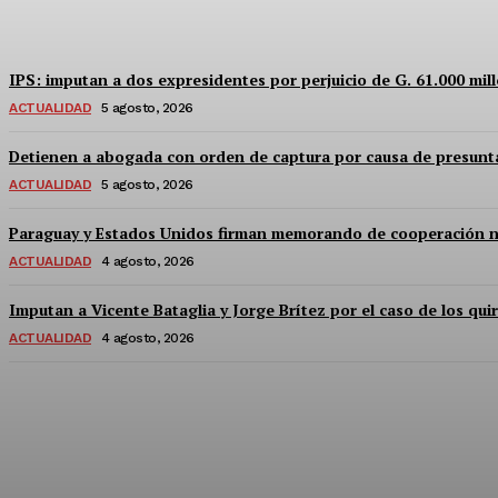
Equipo Canal-E
-
5 Agosto, 2026
IPS: imputan a dos expresidentes por perjuicio de G. 61.000 mil
ACTUALIDAD
5 agosto, 2026
Detienen a abogada con orden de captura por causa de presunta
ACTUALIDAD
5 agosto, 2026
Paraguay y Estados Unidos firman memorando de cooperación nucl
ACTUALIDAD
4 agosto, 2026
Imputan a Vicente Bataglia y Jorge Brítez por el caso de los qu
ACTUALIDAD
4 agosto, 2026