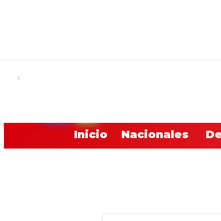
C
20.7
Asunción
YOUTUBE
TWITCH
RADIO
Inicio
Nacionales
De