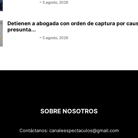
Equipo Canal-E
-
5 agosto, 2026
Detienen a abogada con orden de captura por cau
presunta...
Equipo Canal-E
-
5 agosto, 2026
SOBRE NOSOTROS
Contáctanos:
canaleespectaculos@gmail.com