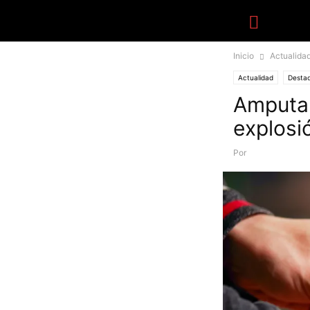
Inicio
Actualida
Actualidad
Desta
Amputan
explosi
Por
Equipo Canal-