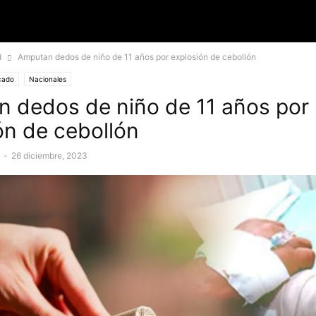
d
Amputan dedos de niño de 11 años por explosión de cebollón
cado
Nacionales
 dedos de niño de 11 años por
ón de cebollón
E
-
26 diciembre, 2023