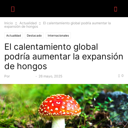
Inicio
Actualidad
El calentamiento global podría aumentar la
expansión de hongos
Actualidad
Destacado
Internacionales
El calentamiento global
podría aumentar la expansión
de hongos
0
Por
webmaster --
-
26 mayo, 2025