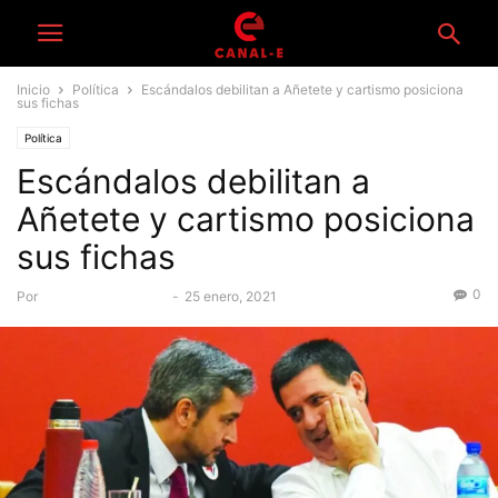
Inicio
Política
Escándalos debilitan a Añetete y cartismo posiciona
sus fichas
Política
Escándalos debilitan a
Añetete y cartismo posiciona
sus fichas
0
Por
Equipo Periodístico
-
25 enero, 2021