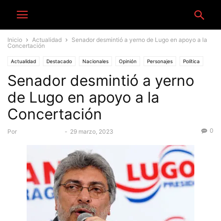
Inicio
Actualidad
Senador desmintió a yerno de Lugo en apoyo a la
Concertación
Actualidad
Destacado
Nacionales
Opinión
Personajes
Política
Senador desmintió a yerno
de Lugo en apoyo a la
Concertación
0
Por
Equipo Canal-E
-
29 marzo, 2023