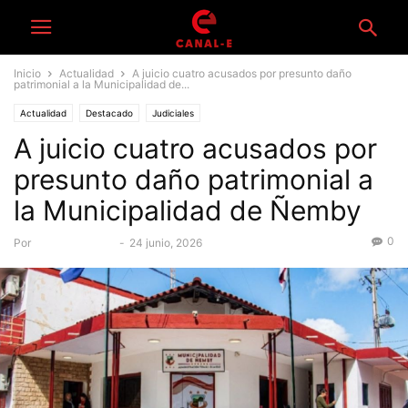
Inicio
Actualidad
A juicio cuatro acusados por presunto daño
patrimonial a la Municipalidad de...
Actualidad
Destacado
Judiciales
A juicio cuatro acusados por
presunto daño patrimonial a
la Municipalidad de Ñemby
0
Por
Equipo Canal-E
-
24 junio, 2026