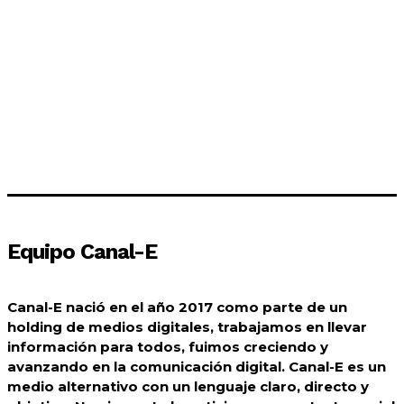
junto con otras siete personas, por una presunta lesión de confianza
vinculada a las fallidas obras de quirófanos. La investigación,
encabezada por...
Leer más
Equipo Canal-E
Canal-E nació en el año 2017 como parte de un
holding de medios digitales, trabajamos en llevar
información para todos, fuimos creciendo y
avanzando en la comunicación digital. Canal-E es un
medio alternativo con un lenguaje claro, directo y