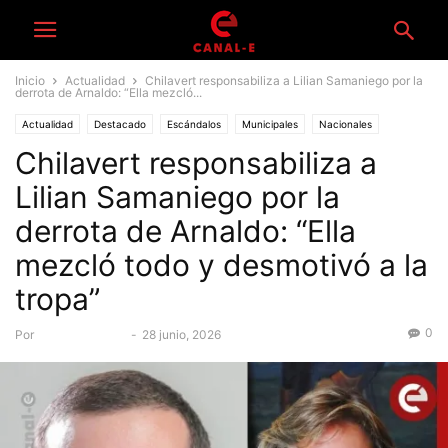
Inicio
Actualidad
Chilavert responsabiliza a Lilian Samaniego por la
derrota de Arnaldo: “Ella mezcló...
Actualidad
Destacado
Escándalos
Municipales
Nacionales
Chilavert responsabiliza a
Política
Lilian Samaniego por la
derrota de Arnaldo: “Ella
mezcló todo y desmotivó a la
tropa”
0
Por
Equipo Canal-E
-
28 junio, 2026