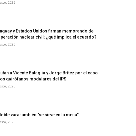
osto, 2026
aguay y Estados Unidos firman memorando de
peración nuclear civil: ¿qué implica el acuerdo?
osto, 2026
utan a Vicente Bataglia y Jorge Brítez por el caso
los quirófanos modulares del IPS
osto, 2026
doble vara también “se sirve en la mesa”
osto, 2026