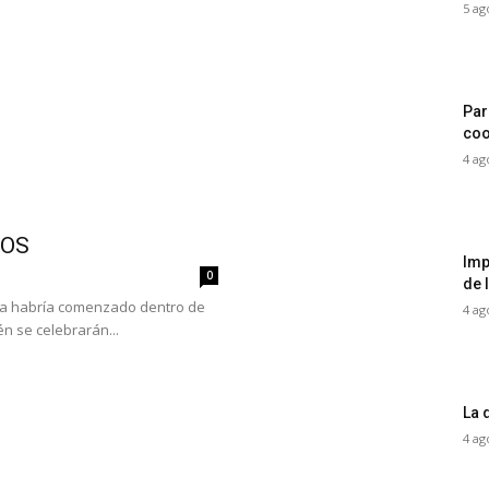
5 ag
Par
coo
4 ag
COS
Imp
0
de 
ya habría comenzado dentro de
4 ag
n se celebrarán...
La 
4 ag