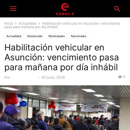
Inicio
Actualidad
Habilitación vehicular en Asunción: vencimiento
pasa para mañana por día inhábil
Actualidad
Destacado
Municipales
Nacionales
Habilitación vehicular en
Asunción: vencimiento pasa
para mañana por día inhábil
0
Por
Equipo Canal-E
-
30 junio, 2026