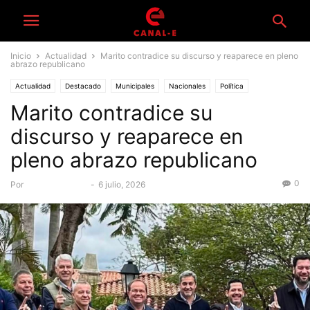
Inicio
Actualidad
Marito contradice su discurso y reaparece en pleno
abrazo republicano
Actualidad
Destacado
Municipales
Nacionales
Política
Marito contradice su
discurso y reaparece en
pleno abrazo republicano
0
Por
Equipo Canal-E
-
6 julio, 2026