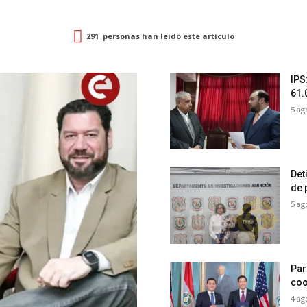
291
personas han leido este artículo
IPS
61.
5 ag
Det
de 
5 ag
Par
coo
4 ag