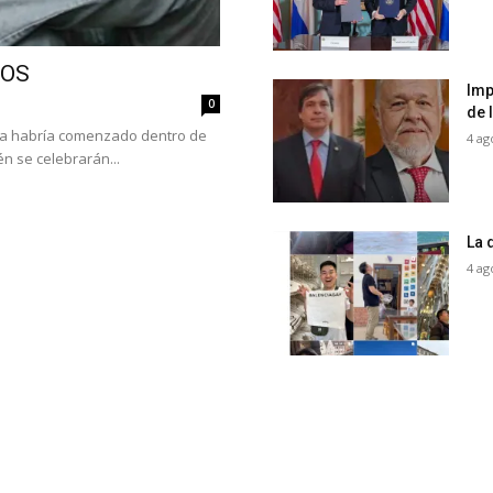
COS
Imp
0
de 
ya habría comenzado dentro de
4 ag
n se celebrarán...
La 
4 ag