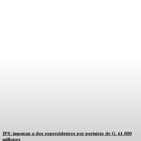
PRIMOS, PODER Y
CARGOS PÚBLICOS
Equipo Canal-E
-
5 Agosto, 2026
IPS: imputan a dos expresidentes por perjuicio de G. 61.000
millones