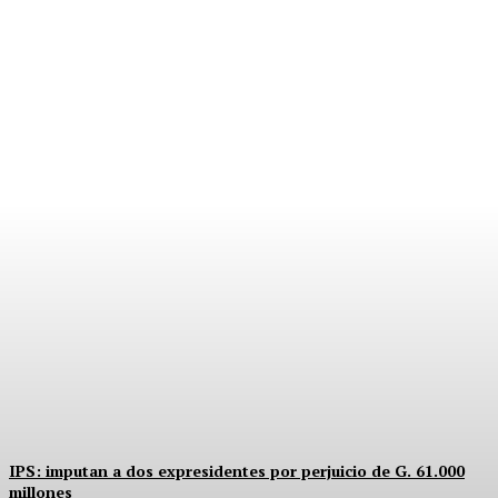
PRIMOS, PODER Y
CARGOS PÚBLICOS
Equipo Canal-E
-
5 Agosto, 2026
IPS: imputan a dos expresidentes por perjuicio de G. 61.000
millones