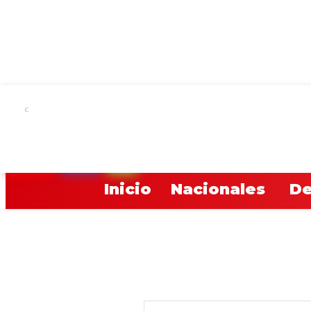
C
22.4
Asunción
YOUTUBE
TWITCH
RADIO
Inicio
Nacionales
De