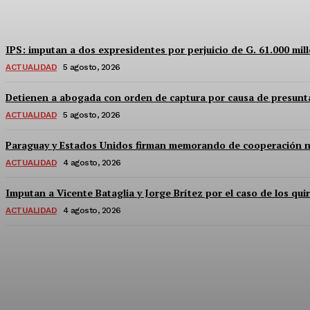
Equipo Canal-E
-
5 Agosto, 2026
IPS: imputan a dos expresidentes por perjuicio de G. 61.000 mil
ACTUALIDAD
5 agosto, 2026
Detienen a abogada con orden de captura por causa de presunta
ACTUALIDAD
5 agosto, 2026
Paraguay y Estados Unidos firman memorando de cooperación nucl
ACTUALIDAD
4 agosto, 2026
Imputan a Vicente Bataglia y Jorge Brítez por el caso de los qu
ACTUALIDAD
4 agosto, 2026