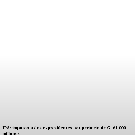
PRIMOS, PODER Y
CARGOS PÚBLICOS
Equipo Canal-E
-
5 Agosto, 2026
IPS: imputan a dos expresidentes por perjuicio de G. 61.000
millones