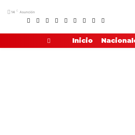
C
14
Asunción
Inicio
Nacional