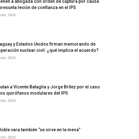
ienen a abogada con orden de captura por causa
presunta lesión de confianza en el IPS
osto, 2026
aguay y Estados Unidos firman memorando de
peración nuclear civil: ¿qué implica el acuerdo?
osto, 2026
utan a Vicente Bataglia y Jorge Brítez por el caso
los quirófanos modulares del IPS
osto, 2026
doble vara también “se sirve en la mesa”
osto, 2026