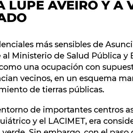
 LUPE AVEIRO Y A 
ADO
denciales más sensibles de Asunc
al Ministerio de Salud Pública y B
 como una ocupación con supuesto
cian vecinos, en un esquema marc
amiento de tierras públicas.
 entorno de importantes centros a
uiátrico y el LACIMET, era consi
erde. Sin embargo, con el paso de