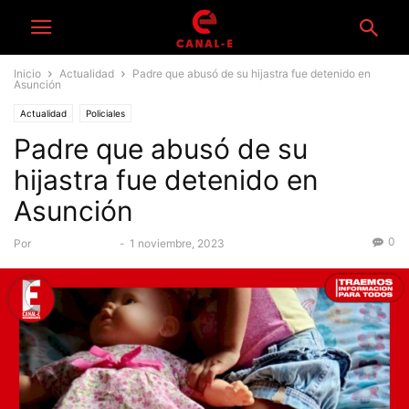
Inicio
Actualidad
Padre que abusó de su hijastra fue detenido en
Asunción
Actualidad
Policiales
Padre que abusó de su
hijastra fue detenido en
Asunción
0
Por
Equipo Canal-E
-
1 noviembre, 2023