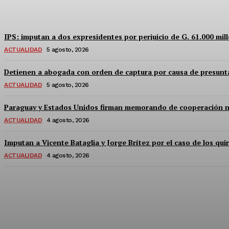
Equipo Canal-E
-
5 Agosto, 2026
IPS: imputan a dos expresidentes por perjuicio de G. 61.000 mil
ACTUALIDAD
5 agosto, 2026
Detienen a abogada con orden de captura por causa de presunta
ACTUALIDAD
5 agosto, 2026
Paraguay y Estados Unidos firman memorando de cooperación nucl
ACTUALIDAD
4 agosto, 2026
Imputan a Vicente Bataglia y Jorge Brítez por el caso de los qu
ACTUALIDAD
4 agosto, 2026