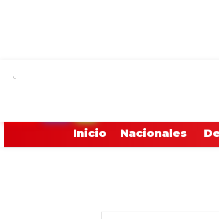
C
19
Asunción
YOUTUBE
TWITCH
RADIO
Inicio
Nacionales
De