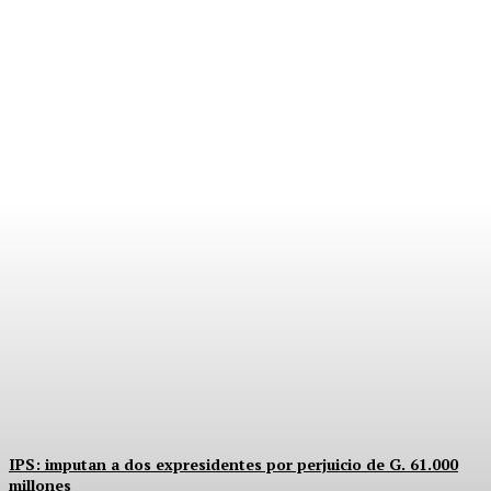
PRIMOS, PODER Y
CARGOS PÚBLICOS
Equipo Canal-E
-
5 Agosto, 2026
IPS: imputan a dos expresidentes por perjuicio de G. 61.000
millones