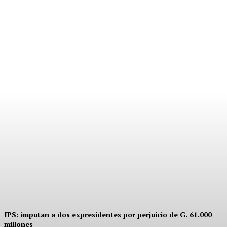
PRIMOS, PODER Y
CARGOS PÚBLICOS
Equipo Canal-E
-
5 Agosto, 2026
IPS: imputan a dos expresidentes por perjuicio de G. 61.000
millones