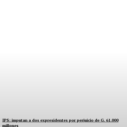
PRIMOS, PODER Y
CARGOS PÚBLICOS
Equipo Canal-E
-
5 Agosto, 2026
IPS: imputan a dos expresidentes por perjuicio de G. 61.000
millones