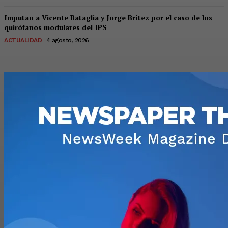
Imputan a Vicente Bataglia y Jorge Brítez por el caso de los
quirófanos modulares del IPS
ACTUALIDAD
4 agosto, 2026