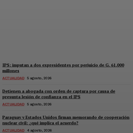
PRIMOS, PODER Y
CARGOS PÚBLICOS
Equipo Canal-E
-
5 Agosto, 2026
IPS: imputan a dos expresidentes por perjuicio de G. 61.000
millones
ACTUALIDAD
5 agosto, 2026
Detienen a abogada con orden de captura por causa de
presunta lesión de confianza en el IPS
ACTUALIDAD
5 agosto, 2026
Paraguay y Estados Unidos firman memorando de cooperación
nuclear civil: ¿qué implica el acuerdo?
ACTUALIDAD
4 agosto, 2026